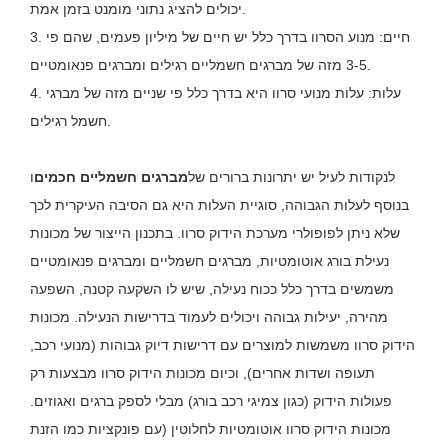
יכולים להציג נתוני מומנט בזמן אמת.
3. חיים: מנוע הסרוו בדרך כלל יש חיים של מיליון פעמים, שהם פי
3-5 מזה של מברגים חשמליים רגילים ומברגים פנאומטיים.
4. עלות: עלות מנועי סרוו היא בדרך כלל פי שניים מזה של מברגי
חשמל רגילים.
לנקודות לעיל יש יתרונות ברורים של
מברגים חשמליים חכמים
ו
בנוסף לעלות הגבוהה, סוגיית העלות היא גם הסיבה העיקרית לכך
שלא ניתן לפופולרי מערכת הידוק סרוו. בתכנון הייצור של מכונות
נעילת בורג אוטומטיות, מברגים חשמליים ומברגים פנאומטיים
משמשים בדרך כלל ככוח נעילה, שיש לו השקעה קטנה, השפעה
מהירה, יעילות גבוהה ויכולים לעמוד בדרישות הנעילה. מכונות
הידוק סרוו משמשות למוצרים עם דרישות דיוק גבוהות (מנועי רכב,
תעופה ושדות אחרים), וכיום מכונות הידוק סרוו מבצעות רק
פעולות הידוק (כגון צמיגי רכב בורג) מבלי לספק ברגים ואגוזים.
מכונות הידוק סרוו אוטומטיות לחלוטין (עם פונקציות כמו הזנת